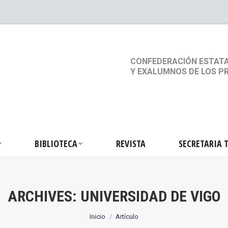
S
ACTIVIDADES
BIBLIOTECA
REVISTA
SEC
CONFEDERACIÓN ESTATA
Y EXALUMNOS DE LOS P
BIBLIOTECA
REVISTA
SECRETARIA 
ARCHIVES:
UNIVERSIDAD DE VIGO
Estás aquí:
Inicio
Artículo