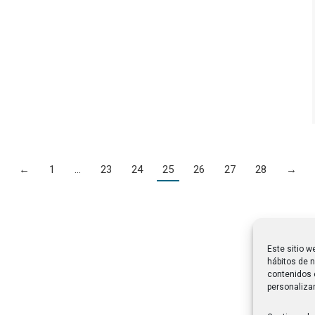
←
1
…
23
24
25
26
27
28
→
Este sitio w
hábitos de n
contenidos 
personalizar