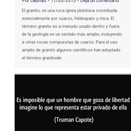
Por
caumas
17/03/2015
Deja un comentario
El granito, es una roca ígnea plutónica constituida
esencialmente por cuarzo, feldespato y mica. El
término granito es a menudo usado dentro y fuera
de la geología en un sentido más amplio, incluyendo
a otras rocas compuestas de cuarzo. Para el uso
amplio de granito algunos científicos han adoptado
el término granitoide.