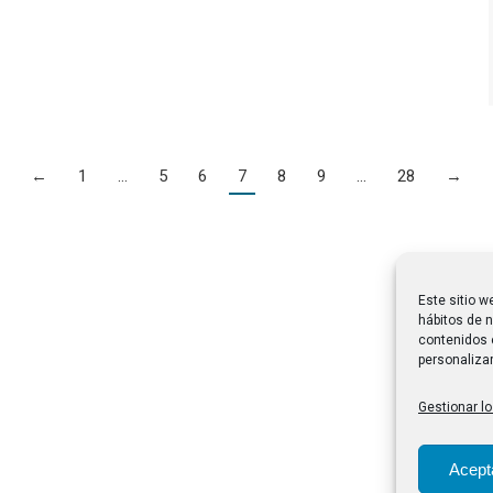
←
1
…
5
6
7
8
9
…
28
→
Este sitio w
hábitos de n
contenidos 
personalizar
Gestionar lo
Acept