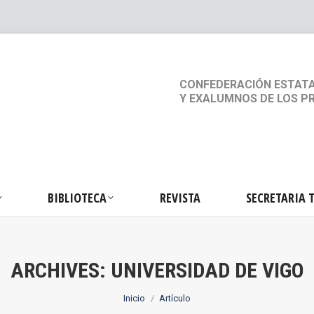
S
ACTIVIDADES
BIBLIOTECA
REVISTA
SEC
CONFEDERACIÓN ESTATA
Y EXALUMNOS DE LOS P
BIBLIOTECA
REVISTA
SECRETARIA 
ARCHIVES:
UNIVERSIDAD DE VIGO
Estás aquí:
Inicio
Artículo