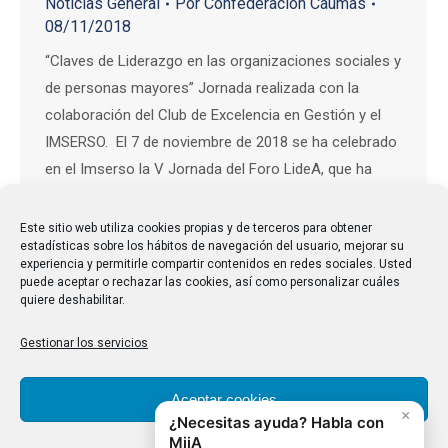
Noticias General
Por
Confederación Caumas
08/11/2018
“Claves de Liderazgo en las organizaciones sociales y
de personas mayores” Jornada realizada con la
colaboración del Club de Excelencia en Gestión y el
IMSERSO. El 7 de noviembre de 2018 se ha celebrado
en el Imserso la V Jornada del Foro LideA, que ha
permitido mostrar el trabajo realizado por las
organizaciones que participan…
Este sitio web utiliza cookies propias y de terceros para obtener
estadísticas sobre los hábitos de navegación del usuario, mejorar su
experiencia y permitirle compartir contenidos en redes sociales. Usted
puede aceptar o rechazar las cookies, así como personalizar cuáles
quiere deshabilitar.
←
1
…
15
16
17
18
19
…
Gestionar los servicios
31
→
Aceptar cookies
Denegar