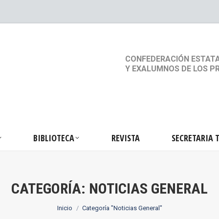
S
ACTIVIDADES
BIBLIOTECA
REVISTA
SEC
CONFEDERACIÓN ESTATA
Y EXALUMNOS DE LOS P
BIBLIOTECA
REVISTA
SECRETARIA 
CATEGORÍA:
NOTICIAS GENERAL
Estás aquí:
Inicio
Categoría "Noticias General"