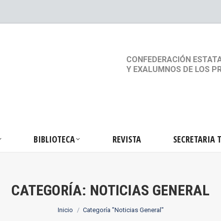
S
ACTIVIDADES
BIBLIOTECA
REVISTA
SEC
CONFEDERACIÓN ESTATA
Y EXALUMNOS DE LOS P
BIBLIOTECA
REVISTA
SECRETARIA 
CATEGORÍA:
NOTICIAS GENERAL
Estás aquí:
Inicio
Categoría "Noticias General"