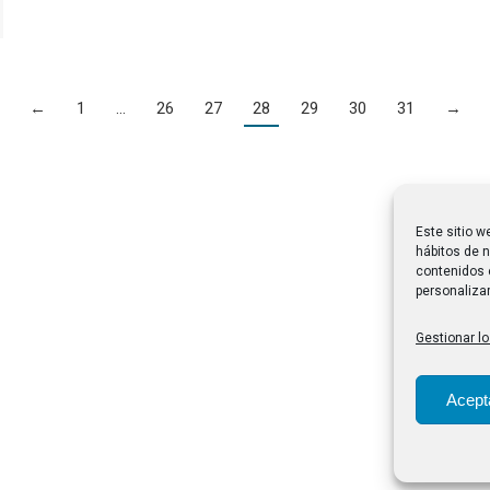
←
1
…
26
27
28
29
30
31
→
Este sitio w
hábitos de n
contenidos 
personalizar
Gestionar lo
Acept