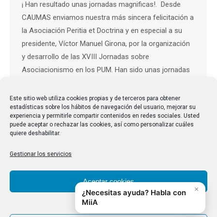
¡ Han resultado unas jornadas magnificas!. Desde
CAUMAS enviamos nuestra más sincera felicitación a
la Asociación Peritia et Doctrina y en especial a su
presidente, Víctor Manuel Girona, por la organización
y desarrollo de las XVIII Jornadas sobre
Asociacionismo en los PUM. Han sido unas jornadas
que han cumplido cum laude las expectativas
creadas; llenas de contenido…
Este sitio web utiliza cookies propias y de terceros para obtener
estadísticas sobre los hábitos de navegación del usuario, mejorar su
experiencia y permitirle compartir contenidos en redes sociales. Usted
puede aceptar o rechazar las cookies, así como personalizar cuáles
quiere deshabilitar.
←
1
…
10
11
12
13
14
…
Gestionar los servicios
31
→
Aceptar cookies
Denegar