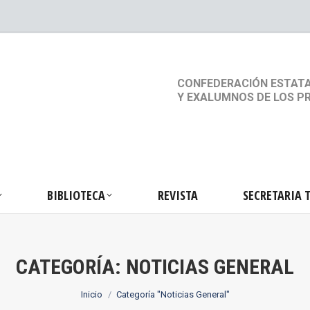
S
ACTIVIDADES
BIBLIOTECA
REVISTA
SEC
CONFEDERACIÓN ESTATA
Y EXALUMNOS DE LOS P
BIBLIOTECA
REVISTA
SECRETARIA 
CATEGORÍA:
NOTICIAS GENERAL
Estás aquí:
Inicio
Categoría "Noticias General"