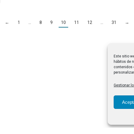
←
1
…
8
9
10
11
12
…
31
→
Este sitio w
hábitos de n
contenidos 
personalizar
Gestionar lo
Acept