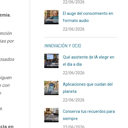
22/06/2026
El auge del conocimiento en
emia.
formato audio
22/06/2026
ención
ias por
INNOVACIÓN Y OCIO
Qué asistente de IA elegir en
losados
el día a día
22/06/2026
siguen
Aplicaciones que cuidan del
o con
planeta
o
22/06/2026
a.
Conserva tus recuerdos para
siempre
esta en
22/06/2026