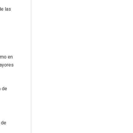
de las
smo en
Mayores
a de
 de