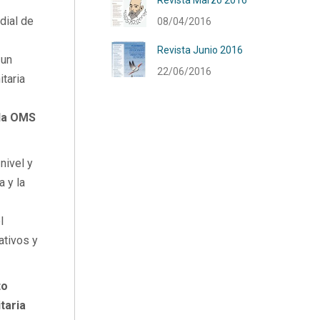
Revista Marzo 2016
dial de
08/04/2016
Revista Junio 2016
 un
22/06/2016
taria
 la OMS
nivel y
a y la
l
ativos y
to
taria