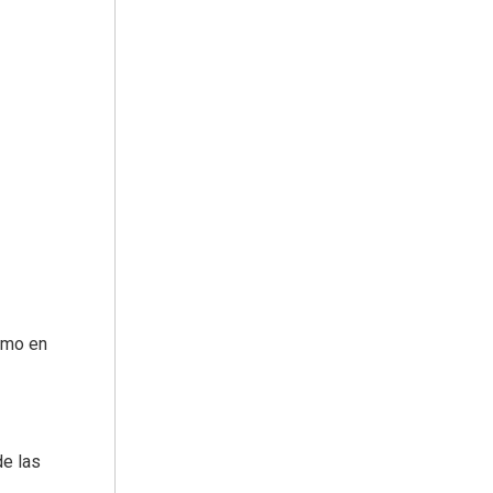
smo en
de las