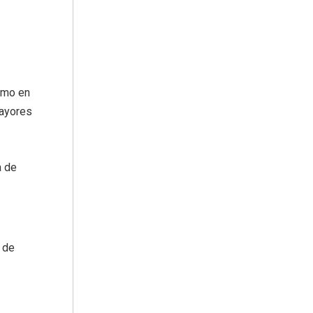
smo en
Mayores
a de
 de