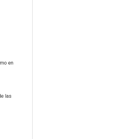
smo en
de las