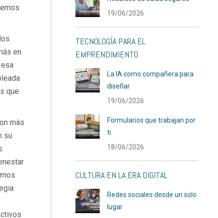
odemos
19/06/2026
los
TECNOLOGÍA PARA EL
más en
EMPRENDIMIENTO
, esa
La IA como compañera para
pleada
diseñar
os que
19/06/2026
Formularios que trabajan por
son más
ti
n su
18/06/2026
s
enestar
CULTURA EN LA ERA DIGITAL
tamos
egia
Redes sociales desde un solo
lugar
ectivos