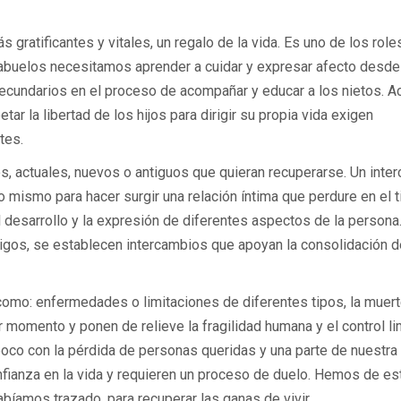
 gratificantes y vitales, un regalo de la vida. Es uno de los role
 abuelos necesitamos aprender a cuidar y expresar afecto desde
ecundarios en el proceso de acompañar y educar a los nietos. A
tar la libertad de los hijos para dirigir su propia vida exigen
tes.
os, actuales, nuevos o antiguos que quieran recuperarse. Un inte
o mismo para hacer surgir una relación íntima que perdure en el 
 desarrollo y la expresión de diferentes aspectos de la persona
igos, se establecen intercambios que apoyan la consolidación d
o: enfermedades o limitaciones de diferentes tipos, la muert
momento y ponen de relieve la fragilidad humana y el control li
co con la pérdida de personas queridas y una parte de nuestra 
ianza en la vida y requieren un proceso de duelo. Hemos de es
abíamos trazado, para recuperar las ganas de vivir.