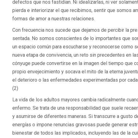
defectos que nos fastidian. Ni idealizarlas, ni ver solam
pierda e interiorizar el que recibimos, sentir que somos 
formas de amor a nuestras relaciones.
Con frecuencia nos sucede que dejamos de percibir la pr
sentada. No somos conscientes de lo importantes que son p
un espacio común para escucharse y reconocerse como sere
nueva etapa de convivencia, un reto sin precedentes en las
cónyuge puede convertirse en la imagen del tiempo que co
propio envejecimiento y socava el mito de la eterna juventu
el deterioro o las enfermedades experimentadas por cada u
(2)
La vida de los adultos mayores cambia radicalmente cuando
enfermo. Se trata de una responsabilidad que suele recae
y asumirse de diferentes maneras. Si transcurre a gusto 
energías o impone renuncias gravosas puede generar estré
bienestar de todos las implicados, incluyendo las de la cu