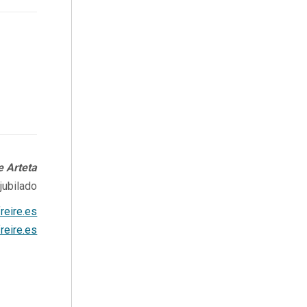
e Arteta
 jubilado
reire.es
reire.es