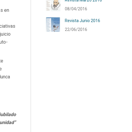
Revista Marzo 2016
08/04/2016
os en
Revista Junio 2016
ciativas
22/06/2016
uicio
uto-
te
e
Nunca
jubilado
tunidad”