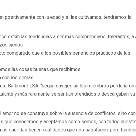
an positivamente con la edad y si las cultivamos, tendremos la
ce están las tendencias a ser más comprensivos, tolerantes, a 
rzos ajenos.
cto compartido que a los posibles beneficios prácticos de las
emos las cosas buenas que recibimos.
n con los demás.
ento Baltimore LSA: “según envejecían los miembros perdonaron
r talante y más raramente se sentían ofendidos o descargaban su
 amor no se construye sobre la ausencia de conflictos, sino con
emos que conocernos y aceptarnos como somos, con todos nuestr
onas queridas tienen cualidades que nos satisfacen, pero tambié