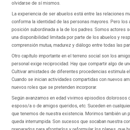
olvidarse de sí mismos.
La experiencia de ser abuelos está entre las relaciones más
conforma la identidad de las personas mayores. Pero los
posición subordinada a la de los padres. Somos actores s
una disponibilidad limitada por parte de los abuelos y respe
comprensión mutua, madurez y diálogo entre todas las par
Otro capítulo importante en el terreno social son los amig
personal exige reciprocidad. Hay que compartir algo de un
Cultivar amistades de diferentes procedencias estimula el
Cuando se inician actividades compartidas con nuevos am
nuevos roles que se pretenden incorporar.
Según avanzamos en edad vivimos episodios dolorosos com
esposo/a o de amigos queridos, etc. Suceden en cualquier 
que tenemos de nuestra existencia. Morimos también un po
queda interrumpida. Son sucesos que socaban nuestra conf
preparados para afrontarlos y reformular los planes, que h