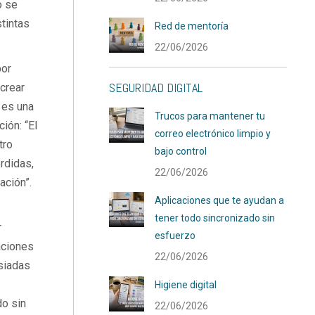
o se
tintas
Red de mentoría
22/06/2026
por
SEGURIDAD DIGITAL
crear
 es una
Trucos para mantener tu
ión: “El
correo electrónico limpio y
tro
bajo control
rdidas,
22/06/2026
ación”.
Aplicaciones que te ayudan a
tener todo sincronizado sin
r
esfuerzo
aciones
22/06/2026
siadas
Higiene digital
do sin
22/06/2026