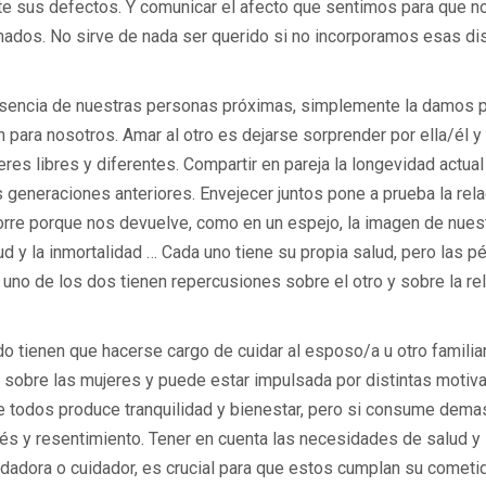
ente sus defectos. Y comunicar el afecto que sentimos para que n
amados. No sirve de nada ser querido si no incorporamos esas dis
esencia de nuestras personas próximas, simplemente la damos 
ara nosotros. Amar al otro es dejarse sorprender por ella/él y 
s libres y diferentes. Compartir en pareja la longevidad actual
 generaciones anteriores. Envejecer juntos pone a prueba la relac
rre porque nos devuelve, como en un espejo, la imagen de nues
d y la inmortalidad … Cada uno tiene su propia salud, pero las pé
no de los dos tienen repercusiones sobre el otro y sobre la rel
 tienen que hacerse cargo de cuidar al esposo/a u otro familia
r sobre las mujeres y puede estar impulsada por distintas motiv
de todos produce tranquilidad y bienestar, pero si consume dema
s y resentimiento. Tener en cuenta las necesidades de salud y
idadora o cuidador, es crucial para que estos cumplan su cometi