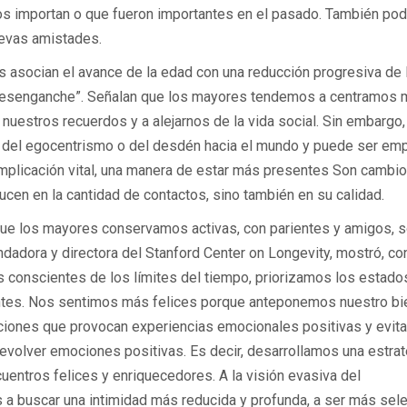
nos importan o que fueron importantes en el pasado. También p
uevas amistades.
s asocian el avance de la edad con una reducción progresiva de 
 “desenganche”. Señalan que los mayores tendemos a centramos 
 nuestros recuerdos y a alejarnos de la vida social. Sin embargo
o del egocentrismo o del desdén hacia el mundo y puede ser em
implicación vital, una manera de estar más presentes Son cambi
cen en la cantidad de contactos, sino también en su calidad.
 que los mayores conservamos activas, con parientes y amigos, 
undadora y directora del Stanford Center on Longevity, mostró, co
ás conscientes de los límites del tiempo, priorizamos los estado
tantes. Nos sentimos más felices porque anteponemos nuestro bi
aciones que provocan experiencias emocionales positivas y evi
evolver emociones positivas. Es decir, desarrollamos una estrat
cuentros felices y enriquecedores. A la visión evasiva del
 a buscar una intimidad más reducida y profunda, a ser más sel