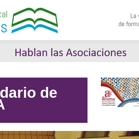
dario de
A