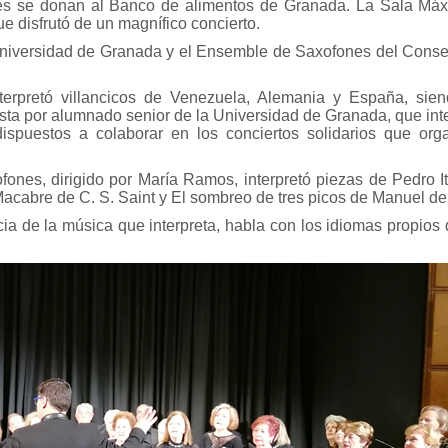
res se donan al Banco de alimentos de Granada. La Sala Máx
e disfrutó de un magnífico concierto.
 Universidad de Granada y el Ensemble de Saxofones del Conse
nterpretó villancicos de Venezuela, Alemania y España, sie
ta por alumnado senior de la Universidad de Granada, que int
spuestos a colaborar en los conciertos solidarios que orga
ones, dirigido por María Ramos, interpretó piezas de Pedro It
Macabre de C. S. Saint y El sombreo de tres picos de Manuel de 
ia de la música que interpreta, habla con los idiomas propios