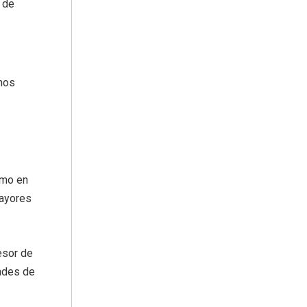
 de
 nos
smo en
Mayores
esor de
ades de