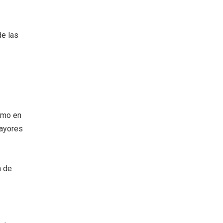
de las
smo en
Mayores
a de