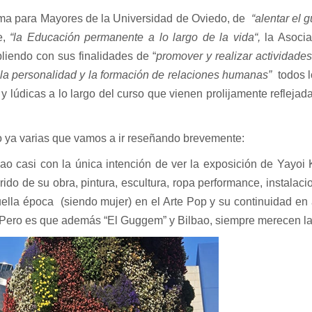
rama para Mayores de la Universidad de Oviedo, de
“alentar el 
e,
“la Educación permanente a lo largo de la vida“,
la Asoci
iendo con sus finalidades de “
promover y realizar actividades
e la personalidad y la formación de relaciones humanas”
todos 
y lúdicas a lo largo del curso que vienen prolijamente reflejad
o ya varias que vamos a ir reseñando brevemente:
ao casi con la única intención de ver la exposición de Yayo
ido de su obra, pintura, escultura, ropa performance, instalaci
uella época
(siendo mujer) en el Arte Pop y su continuidad en 
a. Pero es que además “El Guggem” y Bilbao, siempre merecen l