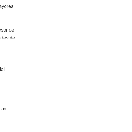
Mayores
esor de
ades de
del
gan