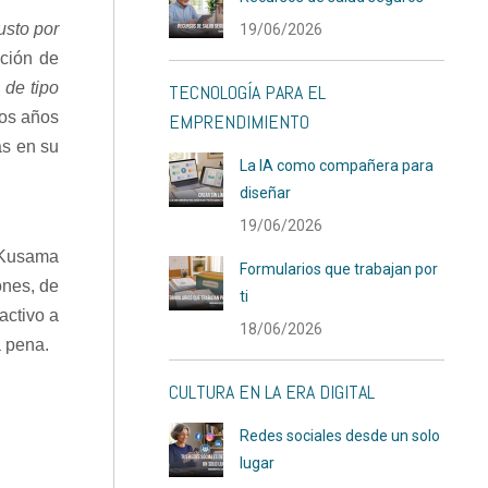
gusto por
19/06/2026
ación de
 de tipo
TECNOLOGÍA PARA EL
los años
EMPRENDIMIENTO
as en su
La IA como compañera para
diseñar
19/06/2026
i Kusama
Formularios que trabajan por
ones, de
ti
activo a
18/06/2026
a pena.
CULTURA EN LA ERA DIGITAL
Redes sociales desde un solo
lugar