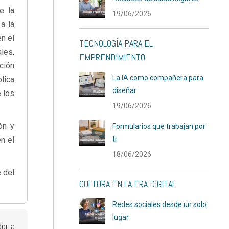
e la
19/06/2026
a la
en el
TECNOLOGÍA PARA EL
les.
EMPRENDIMIENTO
ción
La IA como compañera para
blica
diseñar
e los
19/06/2026
ón y
Formularios que trabajan por
n el
ti
18/06/2026
 del
CULTURA EN LA ERA DIGITAL
Redes sociales desde un solo
lugar
der a