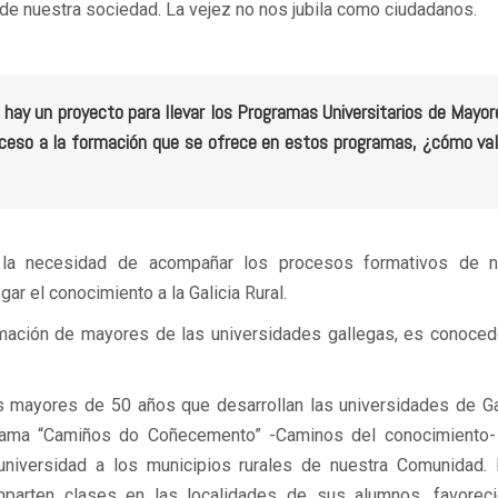
de nuestra sociedad. La vejez no nos jubila como ciudadanos.
ay un proyecto para llevar los Programas Universitarios de Mayor
acceso a la formación que se ofrece en estos programas, ¿cómo va
 la necesidad de acompañar los procesos formativos de n
gar el conocimiento a la Galicia Rural.
ación de mayores de las universidades gallegas, es conoced
as mayores de 50 años que desarrollan las universidades de Ga
ograma “Camiños do Coñecemento” -Caminos del conocimiento-
 universidad a los municipios rurales de nuestra Comunidad.
mparten clases en las localidades de sus alumnos, favoreci