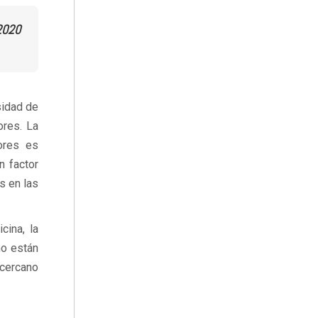
-2020
sidad de
ores. La
yores es
n factor
s en las
cina, la
mo están
 cercano