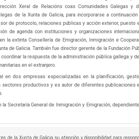
rección Xeral de Relacións coas Comunidades Galegas y d
gas de la Xunta de Galicia, para incorporarse a continuación 
or de protocolo, relaciones públicas y acción exterior, puesto 
ción de agenda con instituciones y organizaciones internaciona
en la extinta Consellería de Emigración, Inmigración e Coopera
Xunta de Galicia. También fue director gerente de la Fundación Pú
 coordinar la respuesta de la administración pública gallega y d
nitarias en el extranjero.
al en dos empresas especializadas en la planificación, gesti
 sectores productivos y es autor de diferentes publicaciones e
s.
 la Secretaría General de Inmigración y Emigración, dependiente
 de la Xunta de Galicia su atención y disponibilidad para respon