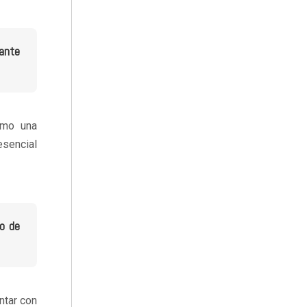
rante
omo una
esencial
no de
ntar con