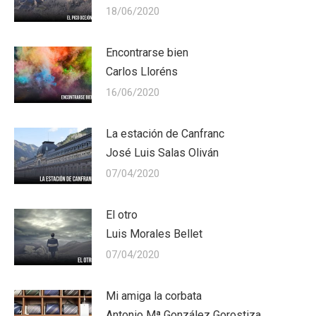
18/06/2020
Encontrarse bien
Carlos Lloréns
16/06/2020
La estación de Canfranc
José Luis Salas Oliván
07/04/2020
El otro
Luis Morales Bellet
07/04/2020
Mi amiga la corbata
Antonio Mª González Gorostiza