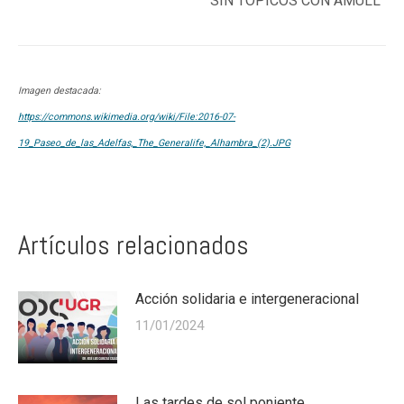
“SIN TÓPICOS CON AMULL”
Imagen destacada:
https://commons.wikimedia.org/wiki/File:2016-07-
19_Paseo_de_las_Adelfas,_The_Generalife,_Alhambra_(2).JPG
Artículos relacionados
Acción solidaria e intergeneracional
11/01/2024
Las tardes de sol poniente